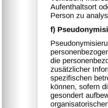
Aufenthaltsort od
Person zu analys
f) Pseudonymis
Pseudonymisierun
personenbezogene
die personenbez
zusätzlicher Info
spezifischen bet
können, sofern d
gesondert aufbew
organisatorische